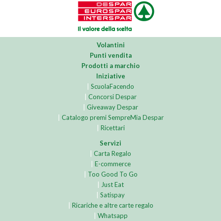
Volantini
Punti vendita
Prodotti a marchio
Iniziative
|
ScuolaFacendo
|
Concorsi Despar
|
Giveaway Despar
|
Catalogo premi SempreMia Despar
|
Ricettari
Servizi
|
Carta Regalo
|
E-commerce
|
Too Good To Go
|
Just Eat
|
Satispay
|
Ricariche e altre carte regalo
|
Whatsapp